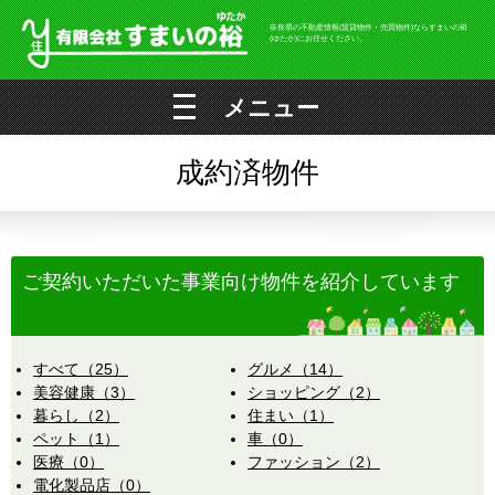
奈良県の不動産情報(賃貸物件・売買物件)ならすまいの裕
(ゆたか)にお任せください。
メニュー
成約済物件
ご契約いただいた事業向け物件を紹介しています
すべて（25）
グルメ（14）
美容健康（3）
ショッピング（2）
暮らし（2）
住まい（1）
ペット（1）
車（0）
医療（0）
ファッション（2）
電化製品店（0）