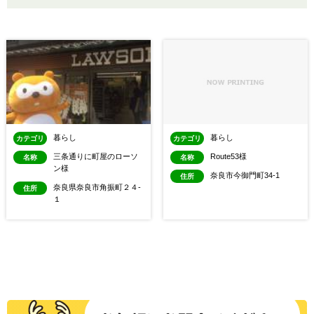
暮らし
暮らし
カテゴリ
カテゴリ
三条通りに町屋のローソ
Route53様
名称
名称
ン様
奈良市今御門町34-1
住所
奈良県奈良市角振町２４‐
住所
１