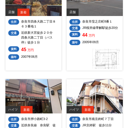
店舗
店舗
新着
奈良市四条大路二丁目８
奈良市窪之庄町8番１
住所
住所
６３番地１
JR桜井線帯解駅徒歩20分
交通
近鉄新大宮徒歩２０分
交通
44
賃料
万円
四条大路二丁目（バス
2005年09月
停）徒歩１分
築年
45
賃料
万円
2007年06月
築年
ハイツ
ハイツ
新着
新着
奈良市押小路町3-2
奈良市南京終町７丁目
住所
住所
近鉄奈良線 奈良駅 徒
JR京終駅 徒歩11分
交通
交通