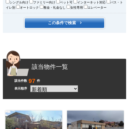
シングル向け
ファミリー向け
ベット可
インターネット対応
バス・ト
イレ別
オートロック
敷金・礼金なし
女性専用
エレベーター
該当物件一覧
97
該当件数
件
表示順序