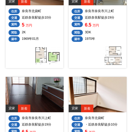
貸家
貸家
新着
新着
奈良市北袋町
奈良市奈良市川上町
住所
住所
近鉄奈良駅徒歩10分
近鉄奈良駅徒歩19分
交通
交通
5
6.5
賃料
賃料
万円
万円
2K
3DK
間取
間取
1969年01月
1970年
築年
築年
貸家
貸家
新着
新着
奈良市奈良市川上町
奈良市北袋町
住所
住所
近鉄奈良駅徒歩19分
・近鉄奈良駅徒歩10分
交通
交通
6.5
5
賃料
賃料