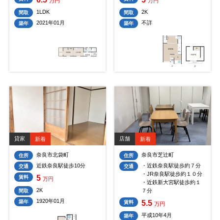
万円
万円
1LDK
2K
間取
間取
2021年01月
不詳
築年
築年
貸家
店舗
新着
新着
奈良市北袋町
奈良市芝辻町
住所
住所
近鉄奈良駅徒歩10分
・近鉄奈良駅徒歩約７分
交通
交通
・JR奈良駅徒歩約１０分
5
賃料
万円
・近鉄新大宮駅徒歩約１
2K
７分
間取
1920年01月
築年
5.5
賃料
万円
平成10年4月
築年