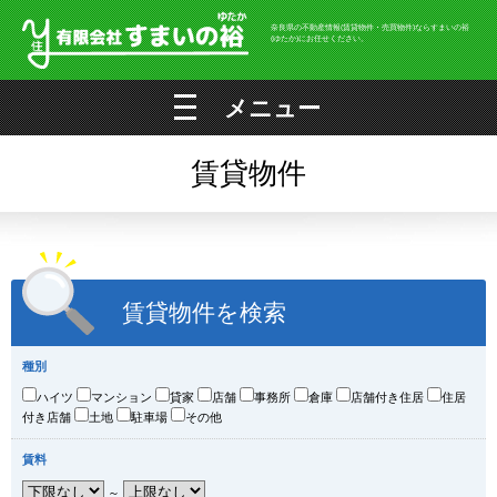
奈良県の不動産情報(賃貸物件・売買物件)ならすまいの裕
(ゆたか)にお任せください。
メニュー
賃貸物件
賃貸物件を検索
種別
ハイツ
マンション
貸家
店舗
事務所
倉庫
店舗付き住居
住居
付き店舗
土地
駐車場
その他
賃料
～