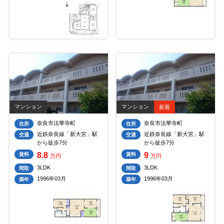
マンション
マンション
新着
奈良市法華寺町
奈良市法華寺町
住所
住所
近鉄奈良線「新大宮」駅
近鉄奈良線「新大宮」駅
交通
交通
から徒歩7分
から徒歩7分
8.8
9
賃料
賃料
万円
万円
3LDK
3LDK
間取
間取
1996年03月
1996年03月
築年
築年