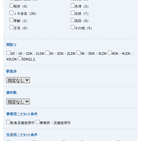
桜井（0）
木津（2）
ＪＲ奈良（28）
京終（7）
帯解（1）
高田（0）
王寺（0）
その他（5）
間取り
1R・1K・1DK・1LDK
2K・2DK・2LDK
3K・3DK・3LDK
4DK・4LDK・
4SLDK
5DK以上
駅徒歩
築年数
事業用こだわり条件
飲食店舗使用可
事務所・店舗使用可
住居用こだわり条件