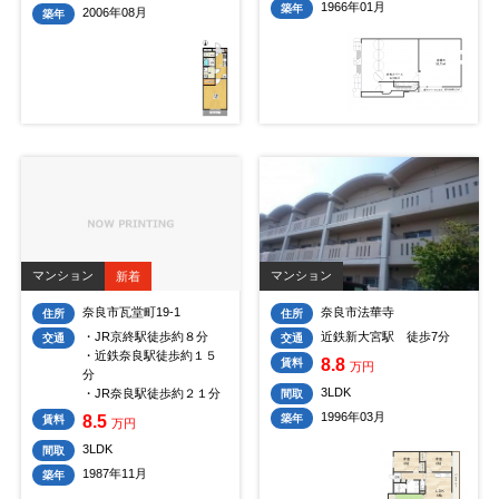
1966年01月
築年
2006年08月
築年
マンション
マンション
新着
奈良市瓦堂町19-1
奈良市法華寺
住所
住所
・JR京終駅徒歩約８分
近鉄新大宮駅 徒歩7分
交通
交通
・近鉄奈良駅徒歩約１５
8.8
賃料
万円
分
3LDK
・JR奈良駅徒歩約２１分
間取
1996年03月
8.5
築年
賃料
万円
3LDK
間取
1987年11月
築年