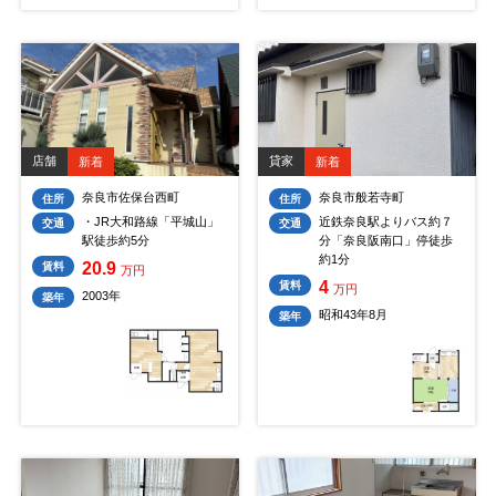
店舗
貸家
新着
新着
奈良市佐保台西町
奈良市般若寺町
住所
住所
・JR大和路線「平城山」
近鉄奈良駅よりバス約７
交通
交通
駅徒歩約5分
分「奈良阪南口」停徒歩
約1分
20.9
賃料
万円
4
賃料
万円
2003年
築年
昭和43年8月
築年