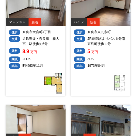
マンション
ハイツ
新着
新着
奈良市大宮町4丁目
奈良市東九条町
住所
住所
近鉄難波・奈良線「新大
JR奈良駅よりバス６分南
交通
交通
宮」駅徒歩約6分
京終町徒歩１分
8.9
5
賃料
賃料
万円
万円
2LDK
3DK
間取
間取
昭和63年11月
1973年04月
築年
築年