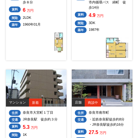
歩８分
市内循環バス 綿町 徒
歩14分
6
賃料
万円
4.9
賃料
万円
2LDK
間取
3DK
間取
1960年01月
築年
1987年
築年
マンション
店舗
新着
商談中
奈良市大宮町１丁目
奈良市南市町
住所
住所
JR奈良駅 徒歩約３分
・近鉄奈良駅徒歩約8分
交通
交通
・JR奈良駅徒歩約16分
5.3
賃料
万円
27.5
賃料
万円
1K
間取