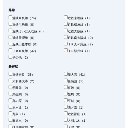
路線
近鉄奈良線（76）
近鉄京都線（1）
近鉄生駒線（0）
近鉄橿原線（3）
近鉄けいはんな線（0）
近鉄大阪線（1）
近鉄天理線（0）
近鉄南大阪線（0）
近鉄田原本線（0）
ＪＲ大和路線（7）
ＪＲ奈良線（32）
ＪＲ桜井線（7）
その他（2）
最寄駅
近鉄奈良（38）
新大宮（41）
大和西大寺（2）
菖蒲池（1）
学園前（0）
富雄（0）
東生駒（0）
生駒（0）
高の原（0）
平城（0）
尼ヶ辻（1）
西ノ京（1）
九条（1）
近鉄郡山（1）
田原本（0）
大和八木（1）
橿原神宮前（0）
天理（0）